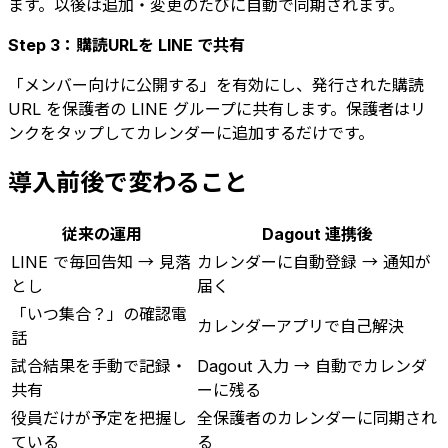
ます。以後は追加・変更のたびに自動で同期されます。
Step 3：購読URLを LINE で共有
「メンバー向けに公開する」を有効にし、発行された購読
URL を保護者の LINE グループに共有します。保護者はリ
ンクをタップしてカレンダーに追加するだけです。
導入前後で変わること
従来の運用
Dagout 連携後
LINE で毎回告知 → 見落
カレンダーに自動登録 → 通知が
とし
届く
「いつ集合？」の確認電
カレンダーアプリで自己解決
話
試合結果を手動で記録・
Dagout 入力 → 自動でカレンダ
共有
ーに残る
役員だけが予定を把握し
全保護者のカレンダーに同期され
ている
る