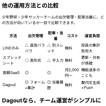
他の運用方法との比較
少年野球・少年サッカーチームの出欠管理・配車当番に、ど
の方法が向いているか一目で比較できます。
配車・当
方法
出欠管理
コスト
運営負担
番
△ 返信バラ
△ 別スレ
役員の集計
LINEのみ
無料
バラ
ッド
負担大
スプレッド
更新・共有
○ 表形式
△ 手入力
無料
シート
が煩雑
月2,000
機能過多の
高額SaaS
◎
◎
円〜
ことも
◎ フォーム
◎ 当番履
案内文生成
Dagout
無料
+Push
+集計
歴
Dagoutなら、チーム運営がシンプルに