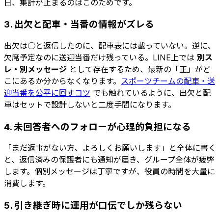
日、集計が止まるのはこのためです。
3. 出欠と配車・当番の情報がズレる
出欠は○と返信したのに、配車表には載っていない。逆に、
欠席予定なのに送迎当番だけ残っている。LINE上では
別ス
レ・別メッセージ
として存在するため、最新の「正」がど
こにあるか分からなくなります。
スポーツチームの配車・送
迎当番を公平に回すコツ
でも触れているように、出欠と配
車はセットで設計しないと二度手間になります。
4. 未回答者へのフォローが心理的負担になる
「まだ返事がない方、よろしくお願いします」と全体に書く
と、返信済みの保護者にも通知が届き、グループ全体が疲弊
します。個別メッセージは丁寧ですが、役員の時間を大量に
消費します。
5. 引き継ぎ時に運用が口伝でしか残らない