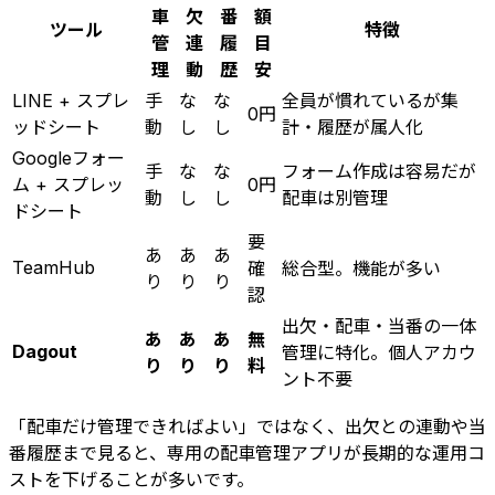
車
欠
番
額
ツール
特徴
管
連
履
目
理
動
歴
安
LINE + スプレ
手
な
な
全員が慣れているが集
0円
ッドシート
動
し
し
計・履歴が属人化
Googleフォー
手
な
な
フォーム作成は容易だが
ム + スプレッ
0円
動
し
し
配車は別管理
ドシート
要
あ
あ
あ
TeamHub
確
総合型。機能が多い
り
り
り
認
出欠・配車・当番の一体
あ
あ
あ
無
Dagout
管理に特化。個人アカウ
り
り
り
料
ント不要
「配車だけ管理できればよい」ではなく、出欠との連動や当
番履歴まで見ると、専用の配車管理アプリが長期的な運用コ
ストを下げることが多いです。